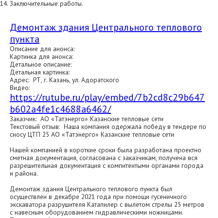
Заключительные работы.
Демонтаж здания Центрального теплового
пункта
Описание для анонса:
Картинка для анонса:
Детальное описание:
Детальная картинка:
Адрес: РТ, г. Казань, ул. Адоратского
Видео:
https://rutube.ru/play/embed/7b2cd8c29b647
b602a4fe1c4688a6462/
Заказчик: АО «Татэнерго» Казанские тепловые сети
Текстовый отзыв: Наша компания одержала победу в тендере по
сносу ЦТП 25 АО «Татэнерго» Казанские тепловые сети
Нашей компанией в короткие сроки была разработана проектно
сметная документация, согласована с заказчикам, получена вся
разрешительная документация с компитентыми органами города
и района.
Демонтаж здания Центрального теплового пункта был
осуществлен в декабре 2021 года при помощи гусеничного
экскаватора разрушителя Катапилер с вылетом стрелы 25 метров
с навесным оборудованием гидравлическими ножницами.