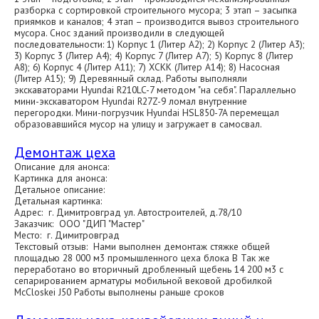
разборка с сортировкой строительного мусора; 3 этап – засыпка
приямков и каналов; 4 этап – производится вывоз строительного
мусора. Снос зданий производили в следующей
последовательности: 1) Корпус 1 (Литер А2); 2) Корпус 2 (Литер А3);
3) Корпус 3 (Литер А4); 4) Корпус 7 (Литер А7); 5) Корпус 8 (Литер
А8); 6) Корпус 4 (Литер А11); 7) ХСКК (Литер А14); 8) Насосная
(Литер А15); 9) Деревянный склад. Работы выполняли
экскаваторами Hyundai R210LC-7 методом "на себя". Параллельно
мини-экскаватором Hyundai R27Z-9 ломал внутренние
перегородки. Мини-погрузчик Hyundai HSL850-7A перемещал
образовавшийся мусор на улицу и загружает в самосвал.
Демонтаж цеха
Описание для анонса:
Картинка для анонса:
Детальное описание:
Детальная картинка:
Адрес: г. Димитровград ул. Автостроителей, д.78/10
Заказчик: ООО "ДИП "Мастер"
Место: г. Димитровград
Текстовый отзыв: Нами выполнен демонтаж стяжке общей
площадью 28 000 м3 промышленного цеха блока В Так же
переработано во вторичный дробленный щебень 14 200 м3 с
сепарированием арматуры мобильной вековой дробилкой
McCloskei J50 Работы выполнены раньше сроков