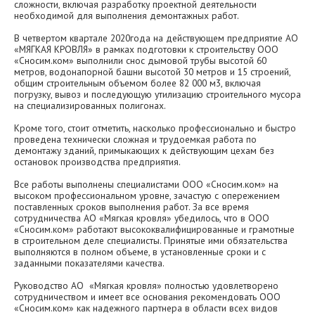
сложности, включая разработку проектной деятельности
необходимой для выполнения демонтажных работ.
В четвертом квартале 2020года на действующем предприятие АО
«МЯГКАЯ КРОВЛЯ» в рамках подготовки к строительству ООО
«Сносим.ком» выполнили снос дымовой трубы высотой 60
метров, водонапорной башни высотой 30 метров и 15 строений,
общим строительным объемом более 82 000 м3, включая
погрузку, вывоз и последующую утилизацию строительного мусора
на специализированных полигонах.
Кроме того, стоит отметить, насколько профессионально и быстро
проведена технически сложная и трудоемкая работа по
демонтажу зданий, примыкающих к действующим цехам без
остановок производства предприятия.
Все работы выполнены специалистами ООО «Сносим.ком» на
высоком профессиональном уровне, зачастую с опережением
поставленных сроков выполнения работ. За все время
сотрудничества АО «Мягкая кровля» убедилось, что в ООО
«Сносим.ком» работают высококвалифицированные и грамотные
в строительном деле специалисты. Принятые ими обязательства
выполняются в полном объеме, в установленные сроки и с
заданными показателями качества.
Руководство АО «Мягкая кровля» полностью удовлетворено
сотрудничеством и имеет все основания рекомендовать ООО
«Сносим.ком» как надежного партнера в области всех видов