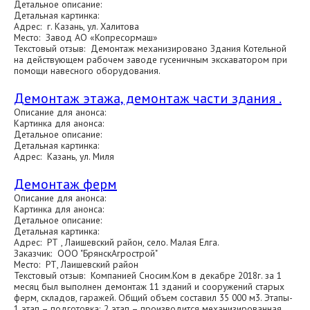
Детальное описание:
Детальная картинка:
Адрес: г. Казань, ул. Халитова
Место: Завод АО «Копресормаш»
Текстовый отзыв: Демонтаж механизировано Здания Котельной
на действующем рабочем заводе гусеничным экскаватором при
помощи навесного оборудования.
Демонтаж этажа, демонтаж части здания .
Описание для анонса:
Картинка для анонса:
Детальное описание:
Детальная картинка:
Адрес: Казань, ул. Миля
Демонтаж ферм
Описание для анонса:
Картинка для анонса:
Детальное описание:
Детальная картинка:
Адрес: РТ , Лаишевский район, село. Малая Елга.
Заказчик: ООО "БрянскАгрострой"
Место: РТ, Лаишевский район
Текстовый отзыв: Компанией Сносим.Ком в декабре 2018г. за 1
месяц был выполнен демонтаж 11 зданий и сооружений старых
ферм, складов, гаражей. Общий объем составил 35 000 м3. Этапы-
1 этап – подготовка; 2 этап – производится механизированная