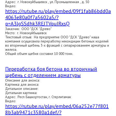
Адрес: г. Новокуйбышевск , ул. Промышленная , д. 50
Видео:
https://rutube.ru/play/embed/09f1fab86bdd0a
4063e80a0f7a5602a5/?
p=A3lgSSdhk3REJTVquIRxsQ
Заказчик: ООО "ДСК "Древо"
Место: г. Новокуйбышевск
Текстовый отзыв: На предприятие ООО "ДСК "Древо" наша
компания осущесвила переработку некондиции бетоных изделий
во вторичный щебень 3-х фракций с сепарированием арматуры и
железа.
Общий объем щебня составил 10 000 тонн.
Переработка боя бетона во вторичный
щебень с отделением арматуры
Описание для анонса:
Картинка для анонса:
Детальное описание:
Детальная картинка:
Адрес: Респ Башкортостан, г. Стерлитамак
Видео:
https://rutube.ru/play/embed/06a252e77f801
8b3ab9471c3580a1def/?