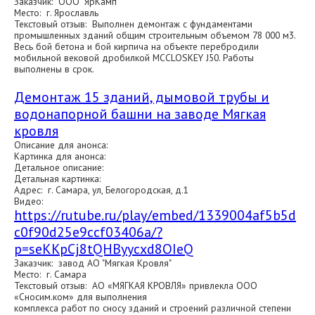
Заказчик: ООО "ЯрКамп"
Место: г. Ярославль
Текстовый отзыв: Выполнен демонтаж с фундаментами
промышленных зданий общим строительным объемом 78 000 м3.
Весь бой бетона и бой кирпича на объекте перебродили
мобильной вековой дробилкой MCCLOSKEY J50. Работы
выполнены в срок.
Демонтаж 15 зданий, дымовой трубы и
водонапорной башни на заводе Мягкая
кровля
Описание для анонса:
Картинка для анонса:
Детальное описание:
Детальная картинка:
Адрес: г. Самара, ул, Белогородская, д.1
Видео:
https://rutube.ru/play/embed/1339004af5b5d
c0f90d25e9ccf03406a/?
p=seKKpCj8tQHByycxd8OIeQ
Заказчик: завод АО "Мягкая Кровля"
Место: г. Самара
Текстовый отзыв: АО «МЯГКАЯ КРОВЛЯ» привлекла ООО
«Сносим.ком» для выполнения
комплекса работ по сносу зданий и строений различной степени