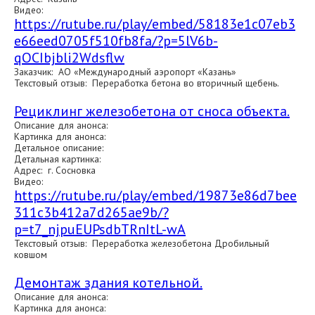
Видео:
https://rutube.ru/play/embed/58183e1c07eb3
e66eed0705f510fb8fa/?p=5lV6b-
qOCIbjbli2Wdsflw
Заказчик: АО «Международный аэропорт «Казань»
Текстовый отзыв: Переработка бетона во вторичный щебень.
Рециклинг железобетона от сноса объекта.
Описание для анонса:
Картинка для анонса:
Детальное описание:
Детальная картинка:
Адрес: г. Сосновка
Видео:
https://rutube.ru/play/embed/19873e86d7bee
311c3b412a7d265ae9b/?
p=t7_njpuEUPsdbTRnItL-wA
Текстовый отзыв: Переработка железобетона Дробильный
ковшом
Демонтаж здания котельной.
Описание для анонса:
Картинка для анонса: