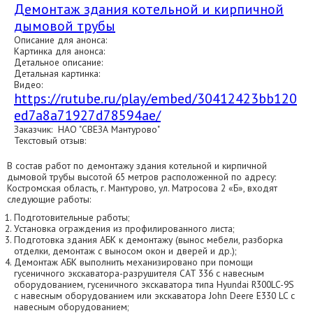
Демонтаж здания котельной и кирпичной
дымовой трубы
Описание для анонса:
Картинка для анонса:
Детальное описание:
Детальная картинка:
Видео:
https://rutube.ru/play/embed/30412423bb120
ed7a8a71927d78594ae/
Заказчик: НАО "СВЕЗА Мантурово"
Текстовый отзыв:
В состав работ по демонтажу здания котельной и кирпичной
дымовой трубы высотой 65 метров расположенной по адресу:
Костромская область, г. Мантурово, ул. Матросова 2 «Б», входят
следующие работы:
Подготовительные работы;
Установка ограждения из профилированного листа;
Подготовка здания АБК к демонтажу (вынос мебели, разборка
отделки, демонтаж с выносом окон и дверей и др.);
Демонтаж АБК выполнить механизировано при помощи
гусеничного экскаватора-разрушителя CAT 336 с навесным
оборудованием, гусеничного экскаватора типа Hyundai R300LC-9S
с навесным оборудованием или экскаватора John Deere E330 LC с
навесным оборудованием;