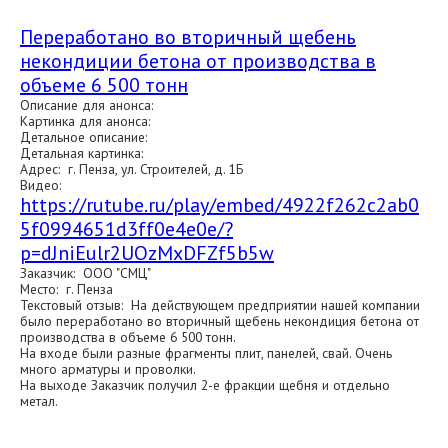
Переработано во вторичный щебень
некондиции бетона от производства в
объеме 6 500 тонн
Описание для анонса:
Картинка для анонса:
Детальное описание:
Детальная картинка:
Адрес: г. Пенза, ул. Строителей, д. 1Б
Видео:
https://rutube.ru/play/embed/4922f262c2ab0
5f0994651d3ff0e4e0e/?
p=dJniEulr2UOzMxDFZf5b5w
Заказчик: ООО "СМЦ"
Место: г. Пенза
Текстовый отзыв: На действующем предприятии нашей компании
было переработано во вторичный щебень некондиция бетона от
производства в объеме 6 500 тонн.
На входе были разные фрагменты плит, панелей, свай. Очень
много арматуры и проволки.
На выходе Заказчик получил 2-е фракции щебня и отдельно
метал.