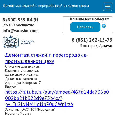
Демонтаж зданий с переработкой отходов сноса
Напишите нам в telegram
8 (800) 555-84-91
по РФ бесплатно
Написать
info@snosim.com
8 (831) 262-15-79
Ваш город:
Арзамас
Демонтаж стяжки и перегородок в
промышленном цеху
Описание для анонса:
Картинка для анонса:
Детальное описание:
Детальная картинка:
Адрес: ул. Ижорская 7
Видео:
https://rutube.ru/play/embed/467d14da736b0
002bb21b922d9e75b4c/?
p=_Tu2LvNMHdNbP0uGWpIrzA
Заказчик: ОАО ПКП "Меридиан"
Место: г. Москва