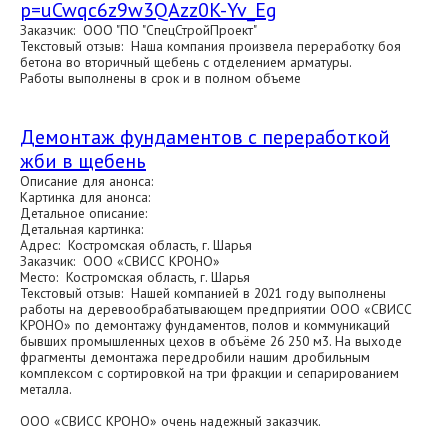
p=uCwqc6z9w3QAzz0K-Yv_Eg
Заказчик: ООО "ПО "СпецСтройПроект"
Текстовый отзыв: Наша компания произвела переработку боя
бетона во вторичный щебень с отделением арматуры.
Работы выполнены в срок и в полном объеме
Демонтаж фундаментов с переработкой
жби в щебень
Описание для анонса:
Картинка для анонса:
Детальное описание:
Детальная картинка:
Адрес: Костромская область, г. Шарья
Заказчик: ООО «СВИСС КРОНО»
Место: Костромская область, г. Шарья
Текстовый отзыв: Нашей компанией в 2021 году выполнены
работы на деревообрабатывающем предприятии ООО «СВИСС
КРОНО» по демонтажу фундаментов, полов и коммуникаций
бывших промышленных цехов в объёме 26 250 м3. На выходе
фрагменты демонтажа передробили нашим дробильным
комплексом с сортировкой на три фракции и сепарированием
металла.
ООО «СВИСС КРОНО» очень надежный заказчик.