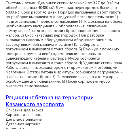
Текстовый отзыв: Демонтаж стяжки толщиной от 0,27 до 0,45 см.
общей площадью 40480 м2. Демонтаж перегородок. Вывезено
5000 м3. Срок работ 45 дней. Порядок выполнения работ Работы
по разборке выполняются в следующей последовательности: 1)
Подготовительный период-согласование ППР, доставка на объект
необходимого инструмента и оборудования, отключение
коммуникаций, подготовка точки сброса, монтаж металлического
желоба. 2) Снос ненесущих перегородок. При разборке
экскаватор навесным оборудованием обрушивает элементы
«сверху-вниз». Бой кирпича и остатки ГКЛ собираются
погрузчиком и вывозятся к точке сброса. 3) Вручную с помощью
электроинструмента необходимо очистить колонны от
существующего кафеля и раствора. Мусор собирается
погрузчиком и вывозится к точке сброса. 4) Удаление стяжки пола.
Работы выполнять экскаватором с гидромолотом и отбойными
молотками. Остатки бетона и арматуры собираются погрузчиком и
вывозятся к точке сброса. 5) Помещение очищается от мусора и
освобождается от спецтехники. 6) После сортировки мусор
вывозится самосвалами.
Рециклинг бетона на территории
Казанского аэропорта
Описание для анонса:
Картинка для анонса:
Детальное описание:
Детальная картинка:
Адрес: Казань