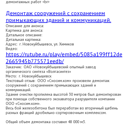
демонтажных работ <br>
Демонтаж сооружений с сохранением
примыкающих зданий и коммуникаций.
Описание для анонса:
Картинка для анонса:
Детальное описание:
Детальная картинка:
Адрес: г. Новокуйбышевск, ул. Химиков
Видео:
https://rutube.ru/play/embed/5085a199ff12de
2665945b775571eedb/
Заказчик: ОАО «Новокуйбышевский опытный завод
органического синтеза «Волгасинтез»
Место: г. Новокуйбышевск
Текстовый отзыв: ООО «Сносим.ком» произвели демонтаж
сооружений с сохранением примыкающих зданий и
коммуникаций.
Здание очистки пропилена высотой 30 метров был демонтирован
при помощи собственного экскаватора разрушителя компании
ООО «Сносим.ком».
Весь бой железобетона был переработан во вторичный щебень
разных фракций дробильно-сортировочным комплексом.
Общий объем демонтажа составил 48 000 м3.