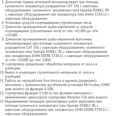
Демонтаж здания котельной механизировано при помощи
гусеничного экскаватора-разрушителя CAT 336 с навесным
оборудованием, гусеничного экскаватора типа Hyundai R300LC-9S
с навесным оборудованием или экскаватора John Deere E330 LC с
навесным оборудованием;
Установка средств подмащивания (строительные леса);
Демонтаж промышленной трубы кирпичной со средств
подмащивания (строительные леса) от отм. +65,000 до отм.
+20,000;
Демонтаж промышленной трубы кирпичной выполнить
механизировано при помощи гусеничного экскаватора-
разрушителя CAT 336 с навесным оборудованием, гусеничного
экскаватора типа Hyundai R300LC-9S с навесным оборудованием
или экскаватора JОHN DEERE E330 LC с навесным оборудованием
от отм. +20,000 до отм. 0,000;
Сортировка, разделение, обработка материала от сноса и
разборки;
Вывоз и утилизация строительного материала от сноса и
разборки;
Работа по переработке боя бетона и кирпича (рециклинг)
выполнить с применением дробильной установки McCloskey J50MC
(или аналог) на фракции 0-100;
Сортировка фракции 0-100 на три фракции выполнить с
применением самоходной сортировки Maximus 516 (или аналог);
Выравнивание площадки демонтажных работ выполнить при
помощи гусеничного экскаватора типа Hyundai R300LC-9S с
навесным оборудованием или экскаватора JОHN DEERE E330 LC с
навесным оборудованием;