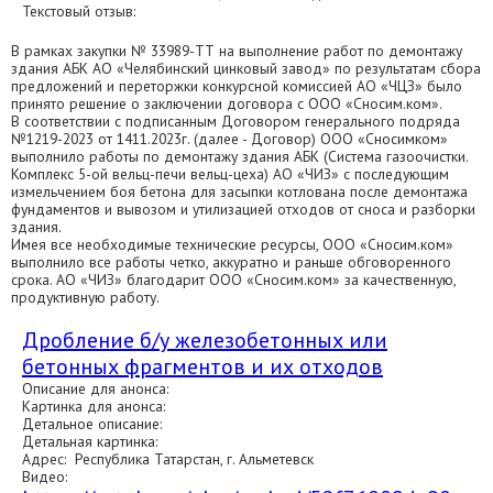
Текстовый отзыв:
В рамках закупки № 33989-ТТ на выполнение работ по демонтажу
здания АБК АО «Челябинский цинковый завод» по результатам сбора
предложений и переторжки конкурсной комиссией АО «ЧЦЗ» было
принято решение о заключении договора с ООО «Сносим.ком».
В соответствии с подписанным Договором генерального подряда
№1219-2023 от 1411.2023г. (далее - Договор) ООО «Сносимком»
выполнило работы по демонтажу здания АБК (Система газоочистки.
Комплекс 5-ой вельц-печи вельц-цеха) АО «ЧИЗ» с последующим
измельчением боя бетона для засыпки котлована после демонтажа
фундаментов и вывозом и утилизацией отходов от сноса и разборки
здания.
Имея все необходимые технические ресурсы, ООО «Сносим.ком»
выполнило все работы четко, аккуратно и раньше обговоренного
срока. АО «ЧИЗ» благодарит ООО «Сносим.ком» за качественную,
продуктивную работу.
Дробление б/у железобетонных или
бетонных фрагментов и их отходов
Описание для анонса:
Картинка для анонса:
Детальное описание:
Детальная картинка:
Адрес: Республика Татарстан, г. Альметевск
Видео: