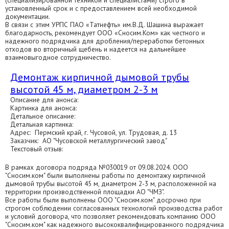
(специализированной техникой и специалистами) строго в
установленный срок и с предоставлением всей необходимой
документации.
В связи с этим УРПС ПАО «Татнефть» им.В.Д. Шашина выражает
благодарность, рекомендует ООО «Сносим.Ком» как честного и
надежного подрядчика для дробления/переработки бетонных
отходов во вторичный щебень и надеется на дальнейшее
взаимовыгодное сотрудничество.
Демонтаж кирпичной дымовой трубы
высотой 45 м, диаметром 2-3 м
Описание для анонса:
Картинка для анонса:
Детальное описание:
Детальная картинка:
Адрес: Пермский край, г. Чусовой, ул. Трудовая, д. 13
Заказчик: АО "Чусовской металлургический завод"
Текстовый отзыв:
В рамках договора подряда №030019 от 09.08.2024. ООО
"Сносим.ком" были выполнены работы по демонтажу кирпичной
дымовой трубы высотой 45 м, диаметром 2-3 м, расположенной на
территории производственной площадки АО "ЧМЗ".
Все работы были выполнены ООО "Сносим.ком" досрочно при
строгом соблюдении согласованных технологий производства работ
и условий договора, что позволяет рекомендовать компанию ООО
"Сносим.ком" как надежного высококвалифицированного подрядчика