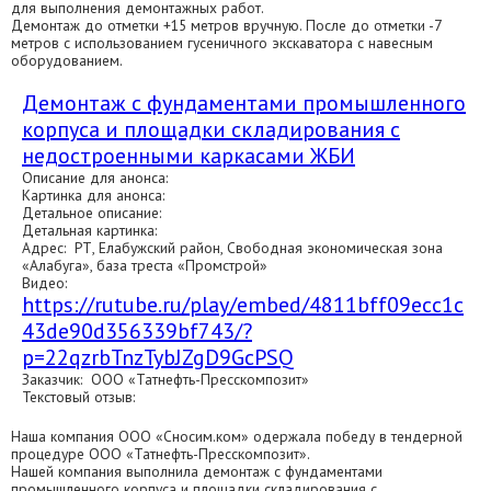
для выполнения демонтажных работ.
Демонтаж до отметки +15 метров вручную. После до отметки -7
метров с использованием гусеничного экскаватора с навесным
оборудованием.
Демонтаж с фундаментами промышленного
корпуса и площадки складирования с
недостроенными каркасами ЖБИ
Описание для анонса:
Картинка для анонса:
Детальное описание:
Детальная картинка:
Адрес: РТ, Елабужский район, Свободная экономическая зона
«Алабуга», база треста «Промстрой»
Видео:
https://rutube.ru/play/embed/4811bff09ecc1c
43de90d356339bf743/?
p=22qzrbTnzTybJZgD9GcPSQ
Заказчик: ООО «Татнефть-Пресскомпозит»
Текстовый отзыв:
Наша компания ООО «Сносим.ком» одержала победу в тендерной
процедуре ООО «Татнефть-Пресскомпозит».
Нашей компания выполнила демонтаж с фундаментами
промышленного корпуса и площадки складирования с