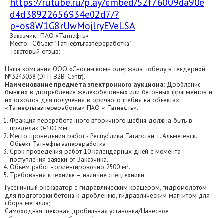
https://rutube.ru/play/embed/52f76009da90e
d4d38922656934e02d7/?
p=os8W1G8rUwMojlryEVeLSA
Заказчик: ПАО «Татнефть»
Место: Объект "Татнефтьгазпереработка"
Текстовый отзыв:
Наша компания ООО «Сносим.ком» одержала победу в тендерной
№3243038 (ЭТП В2В-Centr).
Наименование предмета электронного аукциона:
Дробление
бывших в употребление железобетонных или бетонных фрагментов и
их отходов для получения вторичного щебня на объектах
«Татнефтьгазпереработка» ПАО « Татнефть».
Фракция переработанного вторичного щебня должна быть в
пределах 0-100 мм.
Место проведения работ - Республика Татарстан, г. Альметевск.
Объект Татнефтьгазпереработка
Срок проведения работ 10 календарных дней с момента
поступления заявки от Заказчика.
3
Объем работ - ориентировочно 2500 м
.
Требования к технике – наличие спецтехники:
Гусеничный экскаватор с гидравлическим крашером, гидромолотом
для подготовки бетона к дроблению, гидравлическим магнитом для
сбора металла;
Самоходная щековая дробильная установка/Навесное