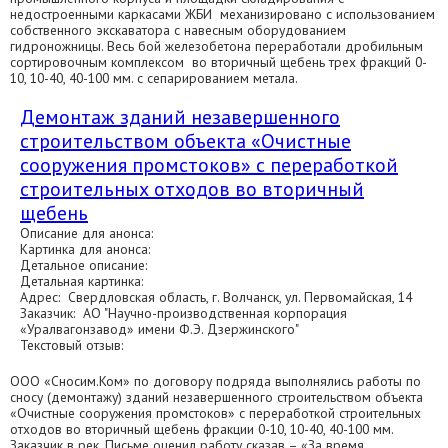
недостроенными каркасами ЖБИ механизировано с использованием
собственного экскаватора с навесным оборудованием
гидроножницы. Весь бой железобетона переработали дробильным
сортировочным комплексом во вторичный щебень трех фракций 0-
10, 10-40, 40-100 мм. с сепарированием метала.
Демонтаж зданий незавершенного
строительством объекта «Очистные
сооружения промстоков» с переработкой
строительных отходов во вторичный
щебень
Описание для анонса:
Картинка для анонса:
Детальное описание:
Детальная картинка:
Адрес: Свердловская область, г. Волчанск, ул. Первомайская, 14
Заказчик: АО "Научно-производственная корпорация
«Уралвагонзавод» имени Ф.Э. Дзержинского"
Текстовый отзыв:
ООО «Сносим.Ком» по договору подряда выполнялись работы по
сносу (демонтажу) зданий незавершенного строительством объекта
«Очистные сооружения промстоков» с переработкой строительных
отходов во вторичный щебень фракции 0-10, 10-40, 40-100 мм.
Заказчик в рек. Письме оценил работу сказав – «За время