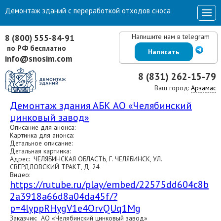
Демонтаж зданий с переработкой отходов сноса
Напишите нам в telegram
8 (800) 555-84-91
по РФ бесплатно
Написать
info@snosim.com
8 (831) 262-15-79
Ваш город:
Арзамас
Демонтаж здания АБК АО «Челябинский
цинковый завод»
Описание для анонса:
Картинка для анонса:
Детальное описание:
Детальная картинка:
Адрес: ЧЕЛЯБИНСКАЯ ОБЛАСТЬ, Г. ЧЕЛЯБИНСК, УЛ.
СВЕРДЛОВСКИЙ ТРАКТ, Д. 24
Видео:
https://rutube.ru/play/embed/22575dd604c8b
2a3918a66d8a04da45f/?
p=4lyppRHygV1e4OrvQUq1Mg
Заказчик: АО «Челябинский цинковый завод»