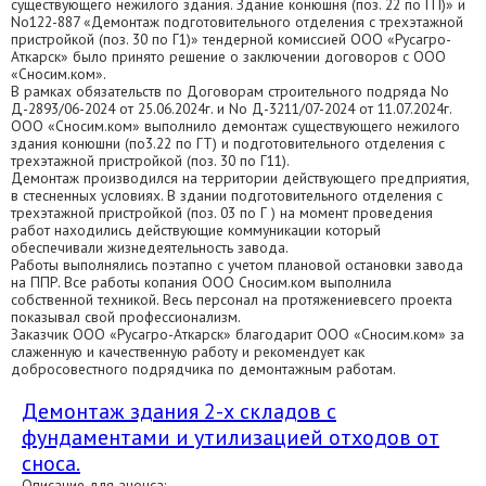
существующего нежилого здания. Здание конюшня (поз. 22 по ГП)» и
No122-887 «Демонтаж подготовительного отделения с трехэтажной
пристройкой (поз. 30 по Г1)» тендерной комиссией ООО «Русагро-
Аткарск» было принято решение о заключении договоров с ООО
«Сносим.ком».
В рамках обязательств по Договорам строительного подряда No
Д-2893/06-2024 от 25.06.2024г. и No Д-3211/07-2024 от 11.07.2024г.
ООО «Сносим.ком» выполнило демонтаж существующего нежилого
здания конюшни (по3.22 по ГТ) и подготовительного отделения с
трехэтажной пристройкой (поз. 30 по Г11).
Демонтаж производился на территории действующего предприятия,
в стесненных условиях. В здании подготовительного отделения с
трехэтажной пристройкой (поз. 03 по Г ) на момент проведения
работ находились действующие коммуникации который
обеспечивали жизнедеятельность завода.
Работы выполнялись поэтапно с учетом плановой остановки завода
на ППР. Все работы копания ООО Сносим.ком выполнила
собственной техникой. Весь персонал на протяжениевсего проекта
показывал свой профессионализм.
Заказчик ООО «Русагро-Аткарск» благодарит ООО «Сносим.ком» за
слаженную и качественную работу и рекомендует как
добросовестного подрядчика по демонтажным работам.
Демонтаж здания 2-х складов с
фундаментами и утилизацией отходов от
сноса.
Описание для анонса: