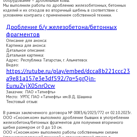
оборудование – дробильный ковш.
Мы выполнили работы по дроблению железобетонных, бетонных
изделий и их отходов во вторичный щебень в соответствии с
условиями контракта с применением собственной техники.
Дробление б/у железобетона/бетонных
фрагментов
Описание для анонса:
Картинка для анонса:
Детальное описание:
Детальная картинка:
Адрес: Республика Татарстан, г. Альметевск
Видео:
https://rutube.ru/play/embed/dcca8b221ccc23
a9e81a157e3e3df592/?p=5grQin-
EunuZvjX0SnrOcw
Заказчик: ПАО «Татнефть»
Место: УРПС ПАО «Татнефть» им.В.Д. Шашина
Текстовый отзыв:
В рамках заключенного договора № 0083/6/2023/772 от 02.10.2023г.
ООО «Сносим.ком» выполнило дробление бывших в употреблении
железобетона/бетонных фрагментов для получения вторичного
щебня размером от 0 до 10 см.
ООО «Сносим.ком» выполнило работы собственными силами