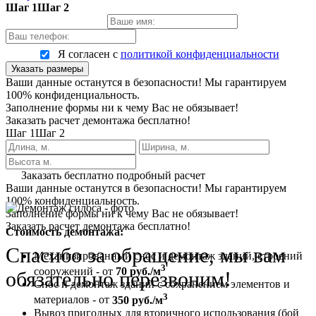
Шаг 1
Шаг 2
Я согласен с
политикой конфиденциальности
Указать размеры
Ваши данные останутся в безопасности! Мы гарантируем
100% конфиденциальность.
Заполнение формы ни к чему Вас не обязывает!
Заказать расчет демонтажа бесплатно!
Шаг 1
Шаг 2
Заказать бесплатно подробный расчет
Ваши данные останутся в безопасности! Мы гарантируем
100% конфиденциальность.
Заполнение формы ни к чему Вас не обязывает!
Заказать расчет демонтажа бесплатно!
Стоимость демонтажа:
Спасибо за обращение, мы вам
Механизированный снос и демонтаж зданий, строений
3
сооружений - от
70 руб./м
обязательно перезвоним!
Снос и демонтаж зданий с сохранением элементов и
3
материалов - от
350 руб./м
Вывоз пригодных для вторичного использования (бой