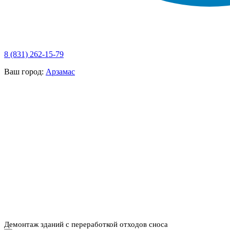
8 (831) 262-15-79
Ваш город:
Арзамас
НАШИ УСЛУГИ ▾
О КОМПАНИИ
ПАРК ТЕХНИКИ
ВЫПОЛНЕННЫЕ
ЦЕНЫ
КОНТАКТЫ
РАБОТЫ
СКАЧАТЬ
ОТЗЫВЫ КЛИЕНТОВ
ВИДЕО
ПРЕЗЕНТАЦИЮ
СРО И ЛИЦЕНЗИИ
Демонтаж зданий с переработкой отходов сноса