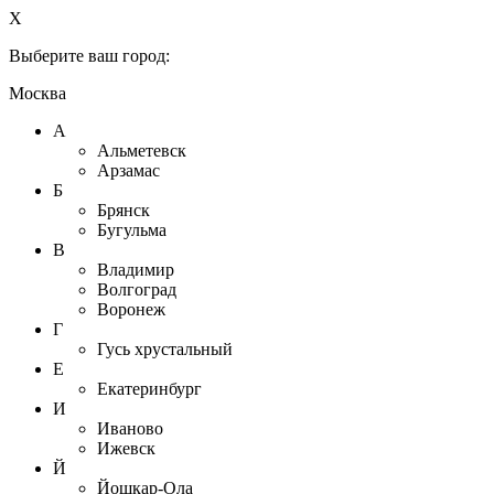
X
Выберите ваш город:
Москва
А
Альметевск
Арзамас
Б
Брянск
Бугульма
В
Владимир
Волгоград
Воронеж
Г
Гусь хрустальный
Е
Екатеринбург
И
Иваново
Ижевск
Й
Йошкар-Ола