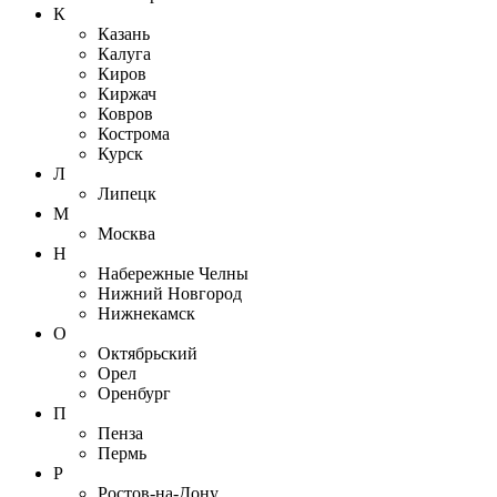
К
Казань
Калуга
Киров
Киржач
Ковров
Кострома
Курск
Л
Липецк
М
Москва
Н
Набережные Челны
Нижний Новгород
Нижнекамск
О
Октябрьский
Орел
Оренбург
П
Пенза
Пермь
Р
Ростов-на-Дону