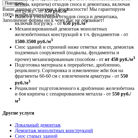
Повторить
бетона, кирпича) отходов сноса и демонтажа, включая
Ваши данные останутся в безопасности! Мы гарантируем
3
погрузку. - от
350 руб./м
100% конфиденциальность.
Вывоз и утилизация отходов сноса и демонтажа,
Заполнение формы ни к чему Вас не обязывает!
3
включая погрузку. - от
650 руб./м
Механизированный демонтаж монолитных
железобетонных конструкций в т.ч. фундаментов - от
3
1500-3500 руб./м
Снос зданий и строений ниже отметки земли, демонтаж
подземных сооружений (подвалы, фундаменты и
3
прочее) механизированным способом - от
от 450 руб./м
Подготовка материала к переработке, дроблению,
рециклингу. Сортировка и измельчение жби боя на
фрагменты 60-60 см с извлечением арматуры - от
550
3
руб./м
Рециклинг подготовленного к дроблению железобетона
и боя кирпича с сепарированием металла - от
550 руб./
3
м
Другие услуги
Локальный демонтаж
Демонтаж монолитных конструкций
Снос старых зданий