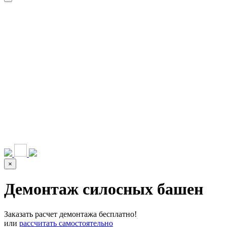
НАШИ УСЛУГИ ▾
О КОМПАНИИ
ПАРК ТЕХНИКИ
ВЫПОЛНЕННЫЕ
ЦЕНЫ
КОНТАКТЫ
РАБОТЫ
СКАЧАТЬ
ОТЗЫВЫ КЛИЕНТОВ
ВИДЕО
ПРЕЗЕНТАЦИЮ
СРО И ЛИЦЕНЗИИ
×
Демонтаж силосных башен
Заказать расчет демонтажа бесплатно!
или
рассчитать самостоятельно