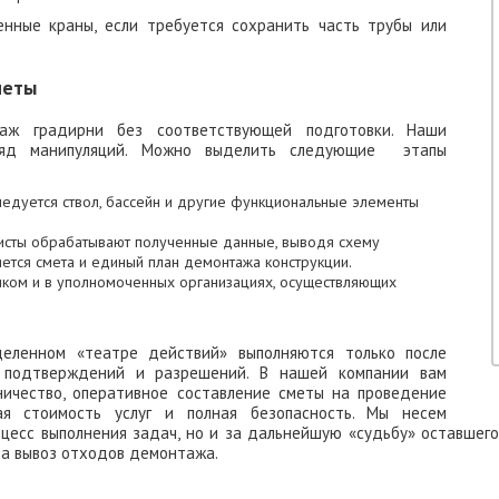
енные краны, если требуется сохранить часть трубы или
меты
аж градирни без соответствующей подготовки. Наши
ряд манипуляций. Можно выделить следующие этапы
ледуется ствол, бассейн и другие функциональные элементы
исты обрабатывают полученные данные, выводя схему
ется смета и единый план демонтажа конструкции.
иком и в уполномоченных организациях, осуществляющих
еленном «театре действий» выполняются только после
х подтверждений и разрешений. В нашей компании вам
ничество, оперативное составление сметы на проведение
ая стоимость услуг и полная безопасность. Мы несем
оцесс выполнения задач, но и за дальнейшую «судьбу» оставшего
на вывоз отходов демонтажа.