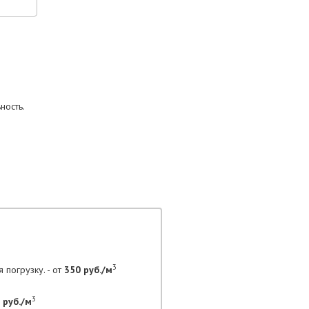
ность.
3
 погрузку. - от
350 руб./м
3
 руб./м