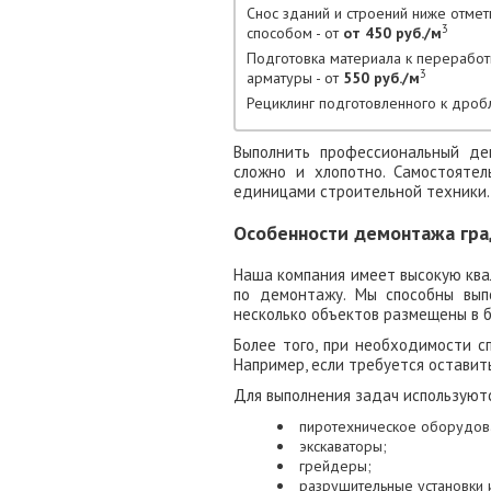
Снос зданий и строений ниже отме
3
способом - от
от 450 руб./м
Подготовка материала к переработ
3
арматуры - от
550 руб./м
Рециклинг подготовленного к дроб
Выполнить профессиональный де
сложно и хлопотно. Самостояте
единицами строительной техники.
Особенности демонтажа гр
Наша компания имеет высокую ква
по демонтажу. Мы способны вып
несколько объектов размещены в б
Более того, при необходимости с
Например, если требуется оставит
Для выполнения задач используют
пиротехническое оборудов
экскаваторы;
грейдеры;
разрушительные установки 