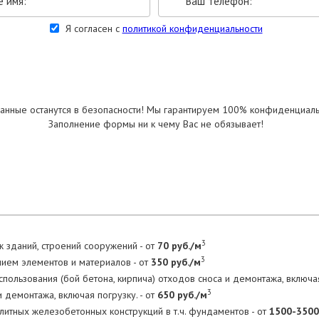
Я согласен с
политикой конфиденциальности
УКАЗАТЬ РАЗМЕРЫ
анные останутся в безопасности! Мы гарантируем 100% конфиденциаль
Заполнение формы ни к чему Вас не обязывает!
3
 зданий, строений сооружений - от
70 руб./м
3
нием элементов и материалов - от
350 руб./м
пользования (бой бетона, кирпича) отходов сноса и демонтажа, включая
3
 демонтажа, включая погрузку. - от
650 руб./м
тных железобетонных конструкций в т.ч. фундаментов - от
1500-3500