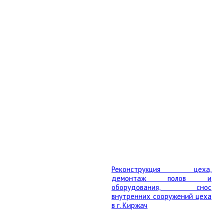
Реконструкция цеха,
демонтаж полов и
оборудования, снос
внутренних сооружений цеха
в г. Киржач