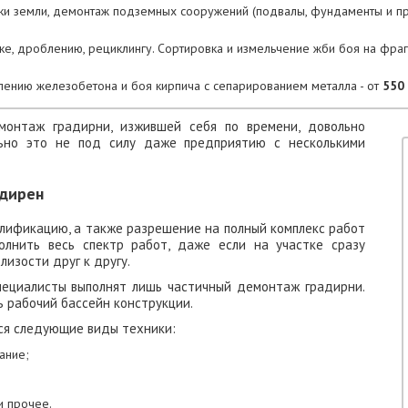
тки земли, демонтаж подземных сооружений (подвалы, фундаменты и 
ке, дроблению, рециклингу. Сортировка и измельчение жби боя на фра
лению железобетона и боя кирпича с сепарированием металла - от
550 
монтаж градирни, изжившей себя по времени, довольно
льно это не под силу даже предприятию с несколькими
адирен
лификацию, а также разрешение на полный комплекс работ
олнить весь спектр работ, даже если на участке сразу
лизости друг к другу.
пециалисты выполнят лишь частичный демонтаж градирни.
ь рабочий бассейн конструкции.
ся следующие виды техники:
ание;
и прочее.