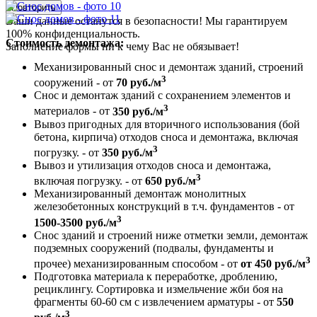
Повторить
Ваши данные останутся в безопасности! Мы гарантируем
100% конфиденциальность.
Стоимость демонтажа:
Заполнение формы ни к чему Вас не обязывает!
Механизированный снос и демонтаж зданий, строений
3
сооружений - от
70 руб./м
Снос и демонтаж зданий с сохранением элементов и
3
материалов - от
350 руб./м
Вывоз пригодных для вторичного использования (бой
бетона, кирпича) отходов сноса и демонтажа, включая
3
погрузку. - от
350 руб./м
Вывоз и утилизация отходов сноса и демонтажа,
3
включая погрузку. - от
650 руб./м
Механизированный демонтаж монолитных
железобетонных конструкций в т.ч. фундаментов - от
3
1500-3500 руб./м
Снос зданий и строений ниже отметки земли, демонтаж
подземных сооружений (подвалы, фундаменты и
3
прочее) механизированным способом - от
от 450 руб./м
Подготовка материала к переработке, дроблению,
рециклингу. Сортировка и измельчение жби боя на
фрагменты 60-60 см с извлечением арматуры - от
550
3