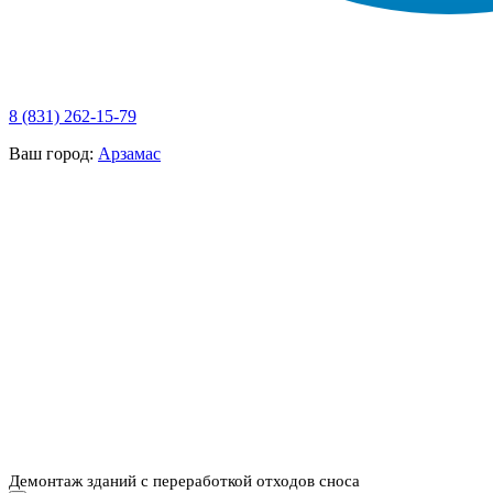
8 (831) 262-15-79
Ваш город:
Арзамас
НАШИ УСЛУГИ ▾
О КОМПАНИИ
ПАРК ТЕХНИКИ
ВЫПОЛНЕННЫЕ
ЦЕНЫ
КОНТАКТЫ
РАБОТЫ
СКАЧАТЬ
ОТЗЫВЫ КЛИЕНТОВ
ВИДЕО
ПРЕЗЕНТАЦИЮ
СРО И ЛИЦЕНЗИИ
Демонтаж зданий с переработкой отходов сноса