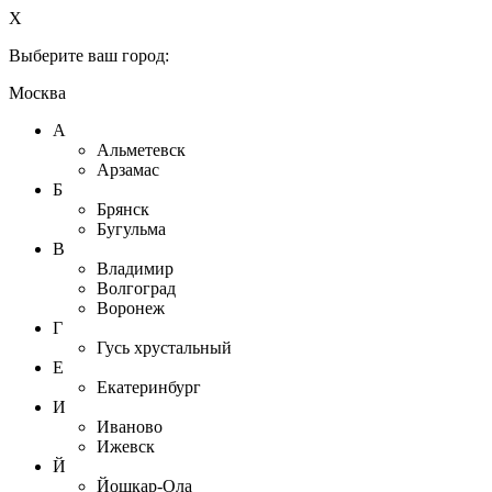
X
Выберите ваш город:
Москва
А
Альметевск
Арзамас
Б
Брянск
Бугульма
В
Владимир
Волгоград
Воронеж
Г
Гусь хрустальный
Е
Екатеринбург
И
Иваново
Ижевск
Й
Йошкар-Ола