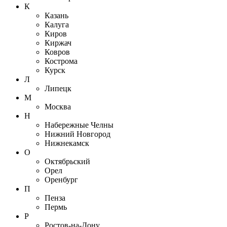
К
Казань
Калуга
Киров
Киржач
Ковров
Кострома
Курск
Л
Липецк
М
Москва
Н
Набережные Челны
Нижний Новгород
Нижнекамск
О
Октябрьский
Орел
Оренбург
П
Пенза
Пермь
Р
Ростов-на-Дону