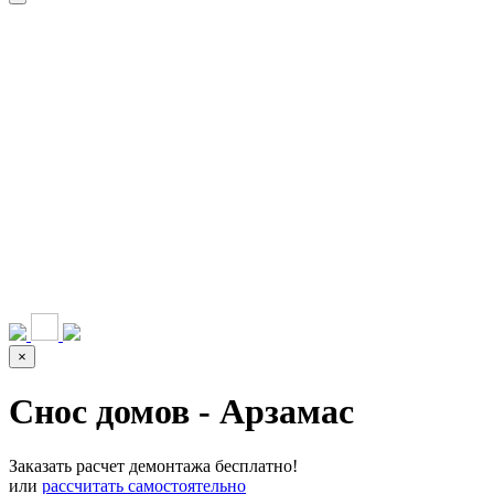
НАШИ УСЛУГИ ▾
О КОМПАНИИ
ПАРК ТЕХНИКИ
ВЫПОЛНЕННЫЕ
ЦЕНЫ
КОНТАКТЫ
РАБОТЫ
СКАЧАТЬ
ОТЗЫВЫ КЛИЕНТОВ
ВИДЕО
ПРЕЗЕНТАЦИЮ
СРО И ЛИЦЕНЗИИ
×
Снос домов - Арзамас
Заказать расчет демонтажа бесплатно!
или
рассчитать самостоятельно