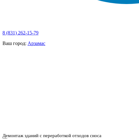
8 (831) 262-15-79
Ваш город:
Арзамас
НАШИ УСЛУГИ ▾
О КОМПАНИИ
ПАРК ТЕХНИКИ
ВЫПОЛНЕННЫЕ
ЦЕНЫ
КОНТАКТЫ
РАБОТЫ
СКАЧАТЬ
ОТЗЫВЫ КЛИЕНТОВ
ВИДЕО
ПРЕЗЕНТАЦИЮ
СРО И ЛИЦЕНЗИИ
Демонтаж зданий с переработкой отходов сноса