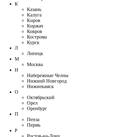
К
Казань
Калуга
Киров
Киржач
Ковров
Кострома
Курск
Л
Липецк
М
Москва
Н
Набережные Челны
Нижний Новгород
Нижнекамск
О
Октябрьский
Орел
Оренбург
П
Пенза
Пермь
Р
Ростов-на-Дону