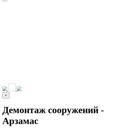
НАШИ УСЛУГИ ▾
О КОМПАНИИ
ПАРК ТЕХНИКИ
ВЫПОЛНЕННЫЕ
ЦЕНЫ
КОНТАКТЫ
РАБОТЫ
СКАЧАТЬ
ОТЗЫВЫ КЛИЕНТОВ
ВИДЕО
ПРЕЗЕНТАЦИЮ
СРО И ЛИЦЕНЗИИ
×
Демонтаж сооружений -
Арзамас