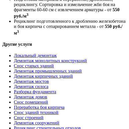
рециклингу. Сортировка и измельчение жби боя на
фрагменты 60-60 см с извлечением арматуры - от
550
3
руб./м
Рециклинг подготовленного к дроблению железобетона
и боя кирпича с сепарированием металла - от
550 руб./
3
м
Другие услуги
Локальный демонтаж
Демонтаж монолитных конструкций
Снос старых зданий
Демонтаж промышленных зданий
Демонтаж кирпичных зданий
Демонтаж мостов
Демонтаж силоса
Разборка фундамента
Демонтаж домов
Снос помещений
Переработка боя кирпича
Снос зданий техникой
Снос строений
Демонтаж сооружений
Рециклинг строительных отходов