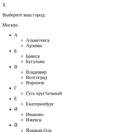
X
Выберите ваш город:
Москва
А
Альметевск
Арзамас
Б
Брянск
Бугульма
В
Владимир
Волгоград
Воронеж
Г
Гусь хрустальный
Е
Екатеринбург
И
Иваново
Ижевск
Й
Йошкар-Ола