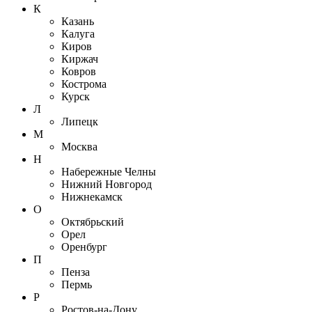
К
Казань
Калуга
Киров
Киржач
Ковров
Кострома
Курск
Л
Липецк
М
Москва
Н
Набережные Челны
Нижний Новгород
Нижнекамск
О
Октябрьский
Орел
Оренбург
П
Пенза
Пермь
Р
Ростов-на-Дону