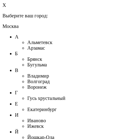
X
Выберите ваш город:
Москва
А
Альметевск
Арзамас
Б
Брянск
Бугульма
В
Владимир
Волгоград
Воронеж
Г
Гусь хрустальный
Е
Екатеринбург
И
Иваново
Ижевск
Й
Йошкар-Ола