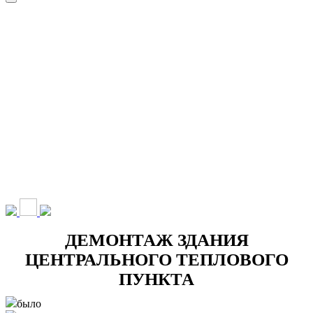
НАШИ УСЛУГИ ▾
О КОМПАНИИ
ПАРК ТЕХНИКИ
ВЫПОЛНЕННЫЕ
ЦЕНЫ
КОНТАКТЫ
РАБОТЫ
СКАЧАТЬ
ОТЗЫВЫ КЛИЕНТОВ
ВИДЕО
ПРЕЗЕНТАЦИЮ
СРО И ЛИЦЕНЗИИ
ДЕМОНТАЖ ЗДАНИЯ
ЦЕНТРАЛЬНОГО ТЕПЛОВОГО
ПУНКТА
было