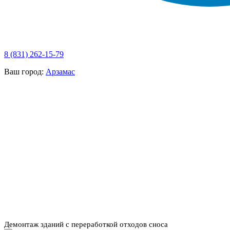
8 (831) 262-15-79
Ваш город:
Арзамас
НАШИ УСЛУГИ ▾
О КОМПАНИИ
ПАРК ТЕХНИКИ
ВЫПОЛНЕННЫЕ
ЦЕНЫ
КОНТАКТЫ
РАБОТЫ
СКАЧАТЬ
ОТЗЫВЫ КЛИЕНТОВ
ВИДЕО
ПРЕЗЕНТАЦИЮ
СРО И ЛИЦЕНЗИИ
Демонтаж зданий с переработкой отходов сноса